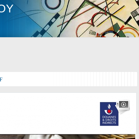
LOY
F